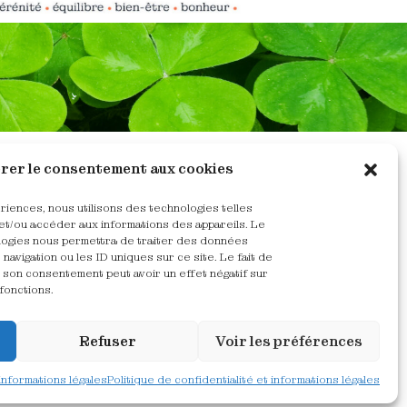
rer le consentement aux cookies
Catherine De Groote​
ériences, nous utilisons des technologies telles
et/ou accéder aux informations des appareils. Le
ologies nous permettra de traiter des données
Maître-praticienne PNL Humaniste
navigation ou les ID uniques sur ce site. Le fait de
Coach professionnelle certifiée
 son consentement peut avoir un effet négatif sur
fonctions.
Refuser
Voir les préférences
 informations légales
Politique de confidentialité et informations légales