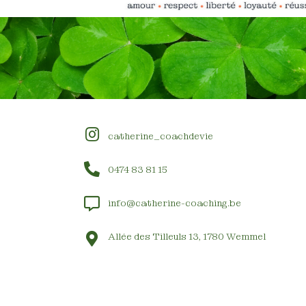
catherine_coachdevie
0474 83 81 15
info@catherine-coaching.be
Allée des Tilleuls 13, 1780 Wemmel