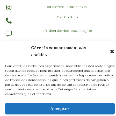
catherine_coachdevie
0474 83 81 15
info@catherine-coaching.be
Allée des Tilleuls 13, 1780 Wemmel
Gérer le consentement aux
cookies
Pour offrir les meilleures expériences, nous utilisons des technologies
telles que les cookies pour stocker et/ou accéder aux informations
des appareils. Le fait de consentir à ces technologies nous permettra
de traiter des données telles que le comportement de navigation ou
les ID uniques sur ce site. Le fait de ne pas consentir ou de retirer
son consentement peut avoir un effet négatif sur certaines
caractéristiques et fonctions.
Catherine De Groote​
Maître-praticienne PNL Humaniste
Accepter
Coach professionnelle certifiée