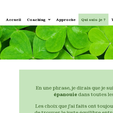
Accueil
Coaching
Approche
Qui suis-je ?
En une phrase, je dirais que je s
épanouie
dans toutes le
Les choix que j’ai faits ont touj
de trouver le juste équilibre ent