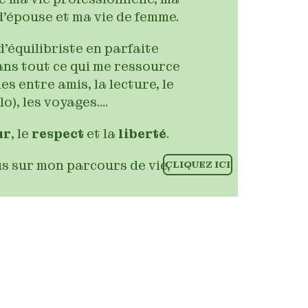
e d’épouse et ma vie de femme.
d’équilibriste en parfaite
ans tout ce qui me ressource
ies entre amis, la lecture, le
lo), les voyages….
ur
, le
respect
et la
liberté
.
us sur mon parcours de vie,
CLIQUEZ ICI