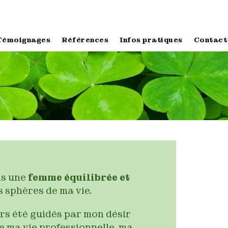
Témoignages
Références
Infos pratiques
Contact
uis une
femme équilibrée et
s sphères de ma vie.
ours été guidés par mon désir
re ma vie professionnelle, ma