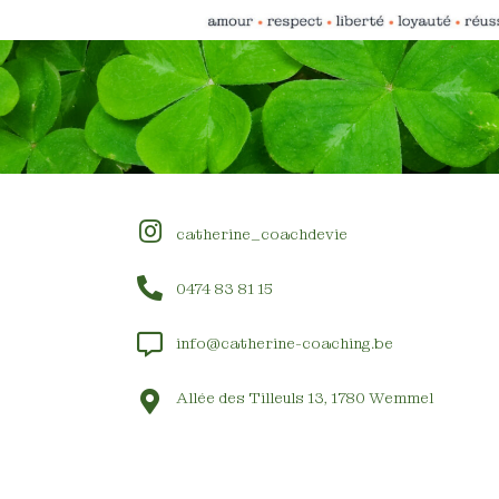
catherine_coachdevie
0474 83 81 15
info@catherine-coaching.be
Allée des Tilleuls 13, 1780 Wemmel